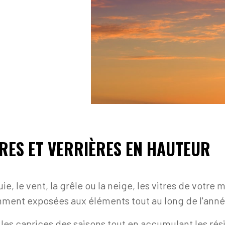
TRES ET VERRIÈRES EN HAUTEUR
luie, le vent, la grêle ou la neige, les vitres de votr
ment exposées aux éléments tout au long de l'anné
t les caprices des saisons tout en accumulant les rés