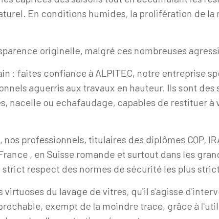
 naturel. En conditions humides, la prolifération d
parence originelle, malgré ces nombreuses agressi
in : faites confiance à ALPITEC, notre entreprise spé
onnels aguerris aux travaux en hauteur. Ils sont des 
, nacelle ou echafaudage, capables de restituer à vo
, nos professionnels, titulaires des diplômes CQP, 
 France , en Suisse romande et surtout dans les gran
e strict respect des normes de sécurité les plus stric
 virtuoses du lavage de vitres, qu'il s'agisse d'inte
prochable, exempt de la moindre trace, grâce à l'util